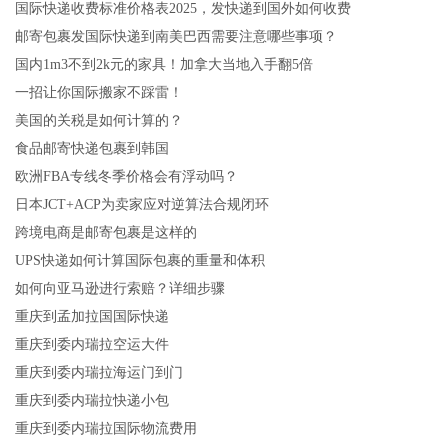
国际快递收费标准价格表2025，发快递到国外如何收费
邮寄包裹发国际快递到南美巴西需要注意哪些事项？
国内1m3不到2k元的家具！加拿大当地入手翻5倍
一招让你国际搬家不踩雷！
美国的关税是如何计算的？
食品邮寄快递包裹到韩国
欧洲FBA专线冬季价格会有浮动吗？
日本JCT+ACP为卖家应对逆算法合规闭环
跨境电商是邮寄包裹是这样的
UPS快递如何计算国际包裹的重量和体积
如何向亚马逊进行索赔？详细步骤
重庆到孟加拉国国际快递
重庆到委内瑞拉空运大件
重庆到委内瑞拉海运门到门
重庆到委内瑞拉快递小包
重庆到委内瑞拉国际物流费用