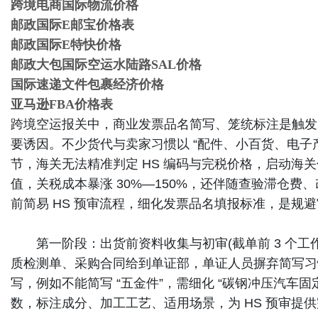
跨境电商国际物流价格
邮政国际E邮宝价格表
邮政国际E特快价格
邮政大包国际空运水陆路SAL价格
国际速递文件包裹经济价格
亚马逊FBA价格表
跨境空运报关中，商业发票品名简写、笼统标注是触发
要诱因。不少货代与卖家习惯以 “配件、小百货、电子
节，海关无法精准判定 HS 编码与完税价格，启动海
值，关税成本暴涨 30%—150%，还伴随查验滞仓
前简易 HS 预审流程，细化发票品名填报标准，是规
第一阶段：出货前资料收集与初审(截单前 3 个工
质检测单、采购合同给到单证部，单证人员摒弃简写习惯，品名
写，例如不能简写 “五金件”，需细化 “碳钢冲压汽车固
数，标注成分、加工工艺、适用场景，为 HS 预审提