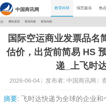
教育科研
综艺娱乐
热
中国商讯网
网站首页
资讯列表
资讯内容
国际空运商业发票品名
中
›
›
›
估价，出货前简易 HS 
递_上飞时
2026-06-04
|
发布者:
中国商讯网
|
查
国
摘要
: 飞时达快递为全球的企业