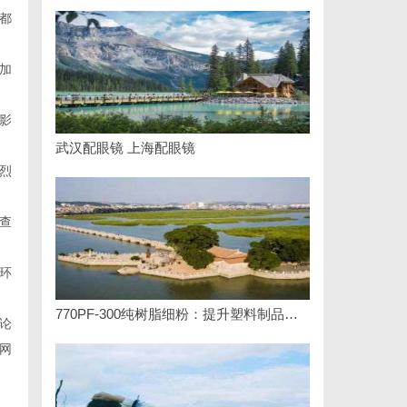
都
加
影
武汉配眼镜 上海配眼镜
烈
查
环
770PF-300纯树脂细粉：提升塑料制品性能的新选择
论
网