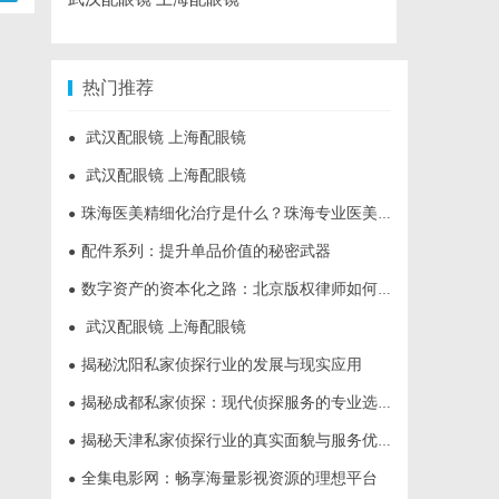
热门推荐
武汉配眼镜 上海配眼镜
●
武汉配眼镜 上海配眼镜
●
珠海医美精细化治疗是什么？珠海专业医美机构筛选标准科普
●
配件系列：提升单品价值的秘密武器
●
数字资产的资本化之路：北京版权律师如何让“IP”变“现金流”
●
武汉配眼镜 上海配眼镜
●
揭秘沈阳私家侦探行业的发展与现实应用
●
揭秘成都私家侦探：现代侦探服务的专业选择与行业前景
●
揭秘天津私家侦探行业的真实面貌与服务优势
●
全集电影网：畅享海量影视资源的理想平台
●