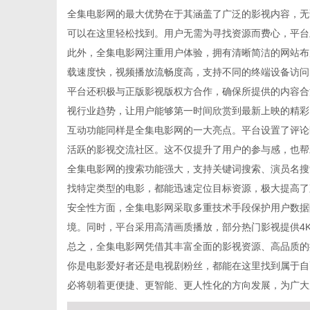
全集电影网的最大优势在于其涵盖了广泛的影视内容，无
可以在这里轻松找到。用户无需为寻找资源而费心，平台
此外，全集电影网注重用户体验，拥有清晰简洁的网站布
载速度快，视频播放流畅度高，支持不同的终端设备访问
商
平台还积极与正版影视版权方合作，确保所提供的内容合
视行业趋势，让用户能够第一时间欣赏到最新上映的精彩
互动功能同样是全集电影网的一大亮点。平台设置了评论
活跃的影视交流社区。这不仅提升了用户的参与感，也帮
全集电影网的搜索功能强大，支持关键词搜索、演员名搜
找特定类型的电影，都能迅速定位目标资源，极大提高了
安全性方面，全集电影网采取多重技术手段保护用户数据
境。同时，平台采用高清画质播放，部分热门影视提供4
讯
总之，全集电影网凭借其丰富全面的影视资源、高品质的
你是电影爱好者还是电视剧粉丝，都能在这里找到属于自
必将朝着更便捷、更智能、更人性化的方向发展，为广大