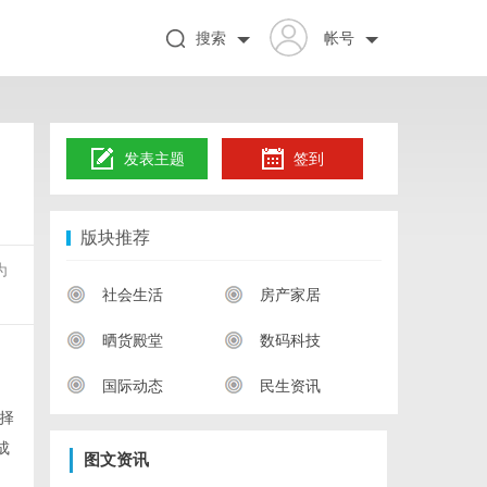
搜索
帐号
发表主题
签到
版块推荐
为
社会生活
房产家居
晒货殿堂
数码科技
国际动态
民生资讯
择
成
图文资讯