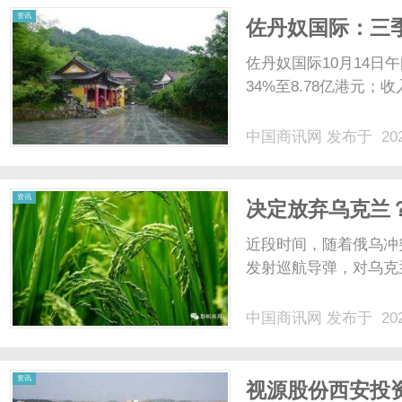
资讯
佐丹奴国际：三季
佐丹奴国际10月14
34%至8.78亿港元；收
中国商讯网
发布于 202
资讯
决定放弃乌克兰
欠喜剧演员
近段时间，随着俄乌冲
发射巡航导弹，对乌克兰
中国商讯网
发布于 202
资讯
视源股份西安投