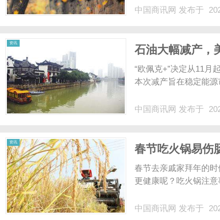
中国商讯网
发布于 202
资讯
石油大幅减产，
“欧佩克+”决定从11
本次减产旨在稳定能源市
中国商讯网
发布于 202
资讯
春节吃火锅易伤
春节去亲戚家拜年的时
更健康呢？吃火锅注意事
中国商讯网
发布于 202