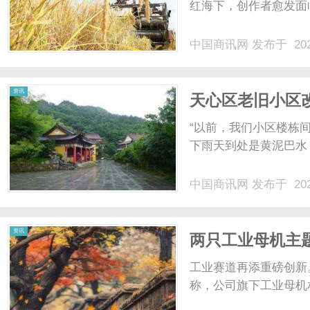
红海下，创作者愈发面临
中国商讯网
发布于 202
资讯
天心区老旧小区
“以前，我们小区楼栋
下雨天到处是黄泥巴水，
中国商讯网
发布于 202
资讯
两只工业母机主题
工业赛道再添重磅创新
称，公司旗下工业母机相