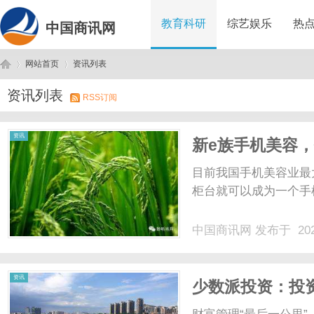
教育科研
综艺娱乐
热
中国商讯网
网站首页
资讯列表
资讯列表
RSS订阅
中
›
›
资讯
新e族手机美容
目前我国手机美容业最
柜台就可以成为一个手机
中国商讯网
发布于 202
国
资讯
少数派投资：投