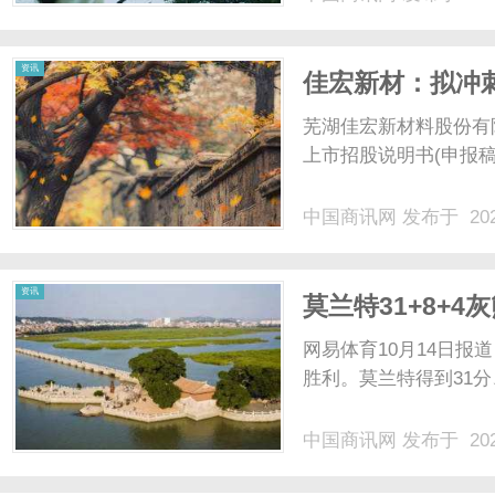
资讯
佳宏新材：拟冲刺
元，近年来毛利
芜湖佳宏新材料股份有
上市招股说明书(申报稿)
中国商讯网
发布于 202
资讯
莫兰特31+8+4
网易体育10月14日报
胜利。莫兰特得到31分、
中国商讯网
发布于 202