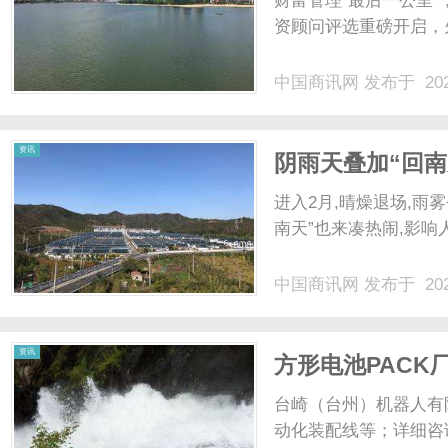
财富管理“最后一公里
资顾问评选重磅开启，火热
中国商讯网
发布于 202
商
资讯
阴雨天叠加“回
除湿？
进入2月,晴燥退场,雨
南天”也来凑热闹,影响人
中国商讯网
发布于 202
讯
资讯
方形电池PACK
台崎（台州）机器人有
动化装配线等；详细咨询（