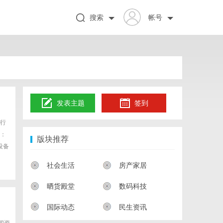
搜索
帐号
发表主题
签到
行
：
版块推荐
设备
社会生活
房产家居
晒货殿堂
数码科技
国际动态
民生资讯