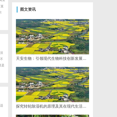
闻资
店直
图文资讯
片
没
天安生物：引领现代生物科技创新发展的先锋企业
不
夏是
适
探究转轮除湿机的原理及其在现代生活中的应用优势