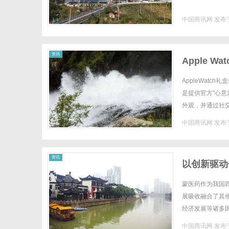
中国商讯网
发布于
网
资讯
Apple 
AppleWatc
是提供官方"心意定
外观，并通过社交
京东自营旗舰店推出的
中国商讯网
发布于
资讯
以创新驱动
蒙医药作为我国
展吸收融合了其
经济发展等诸多
问题。对此，国家
中国商讯网
发布于