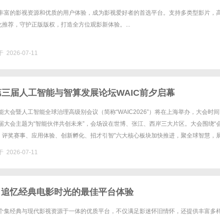
凭借丰富的影视资源和优质的用户体验，成为影视爱好者的首选平台。支持多类型影片，
推荐，守护正版版权，打造全方位观影新体验。...
 2026-07-11
第三届人工智能与智算发展论坛WAIC前夕启幕
智能大会暨人工智能全球治理高级别会议（简称“WAIC2026”）将在上海举办，大会时间
本届大会主题为“智能伙伴共创未来”，会场设在世博、张江、西岸三大片区。大会围绕“
、评奖赛事、应用体验、创新孵化、招才引智”六大核心板块加快推进，聚全球智慧，
植根国家战略、立足城市实践的时代答卷，从理念......
 2026-07-11
院：追忆经典电影时光的最佳平台体验
为一个集经典与现代影视资源于一体的优质平台，不仅满足影迷怀旧情怀，还提供丰富多