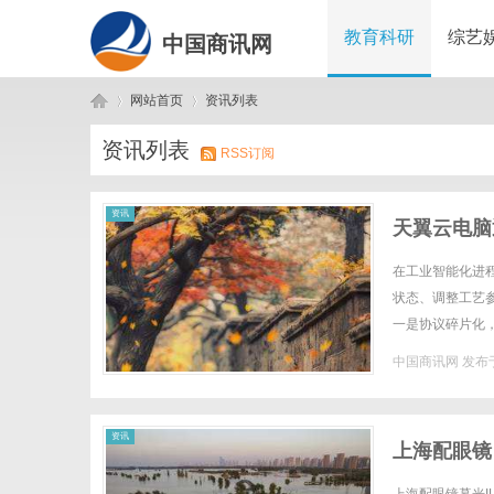
教育科研
综艺
中国商讯网
网站首页
资讯列表
资讯列表
RSS订阅
中
›
›
资讯
天翼云电脑
在工业智能化进
状态、调整工艺
一是协议碎片化，
常用Modbus、罗
中国商讯网
发布于
国
资讯
上海配眼镜