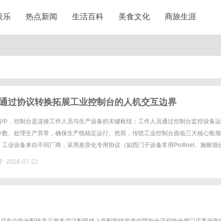
娱乐
热点新闻
生活百科
美食文化
商旅生涯
通过协议转换拓展工业控制台的人机交互边界
程中，控制台是连接工作人员与生产设备的关键枢纽：工作人员通过控制台监控设备运
参数、处理生产异常，确保生产线稳定运行。然而，传统工业控制台面临三大核心瓶颈
工业设备来自不同厂商，采用差异化专用协议（如西门子设备常用Profinet、施耐德
克韦尔设备常用EtherNet/IP），单一控制台难以......
 2026-07-22