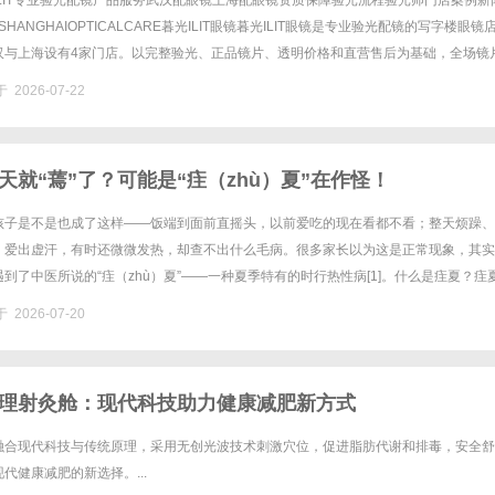
LIT专业验光配镜产品服务武汉配眼镜上海配眼镜资质保障验光流程验光师门店案例新
SHANGHAIOPTICALCARE暮光ILIT眼镜暮光ILIT眼镜是专业验光配镜的写字楼眼镜
汉与上海设有4家门店。以完整验光、正品镜片、透明价格和直营售后为基础，全场镜
，兼顾高专业度与高性价比；覆盖儿童......
 2026-07-22
天就“蔫”了？可能是“疰（zhù）夏”在作怪！
孩子是不是也成了这样——饭端到面前直摇头，以前爱吃的现在看都不看；整天烦躁、
；爱出虚汗，有时还微微发热，却查不出什么毛病。很多家长以为这是正常现象，其实
到了中医所说的“疰（zhù）夏”——一种夏季特有的时行热性病[1]。什么是疰夏？疰
季感受暑湿之邪，损伤脾胃之气，耗损阴液所致的一种病证，多发......
 2026-07-20
理射灸舱：现代科技助力健康减肥新方式
融合现代科技与传统原理，采用无创光波技术刺激穴位，促进脂肪代谢和排毒，安全舒
代健康减肥的新选择。...