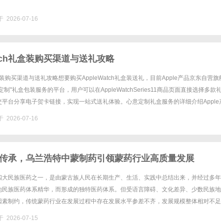
 2026-07-16
Watch礼盒装购买渠道与送礼攻略
h礼盒装购买渠道与送礼攻略想要购买AppleWatch礼盒装送礼，目前Apple产品京东自营
制"礼盒包装服务的平台，用户可以在AppleWatchSeries11商品页面直接选择多款
平台分享电子贺卡链接，实现一站式送礼体验。心意定制礼盒服务的详细介绍Apple
"心意定制"功......
 2026-07-16
传承，乌兰浩特中蒙制药引领蒙药行业高质量发展
四大民族医药之一，是由蒙古族人民在长期生产、生活、实践中总结出来，并经过多年
他民族医药体系精华，而形成的独特医药体系。但受语言障碍、文化差异、少数民族地
因素制约，传统蒙药行业在发展过程中存在发展水平参差不齐，发展规模整体相对不足
中医药管理局、国家民族事务委员会等13部委局曾联合发布《关于加强新时......
 2026-07-15