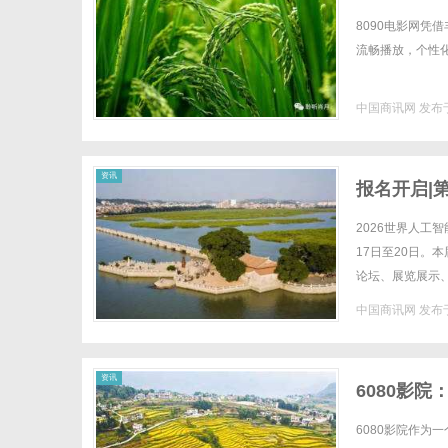
8090电影网
流畅播放，个性化
中国商讯网
发布于
资讯
报名开启|
2026世界人工
17日至20日。
论坛、展览展示
国方案，书写一份
中国商讯网
发布于
资讯
6080影
6080影院作