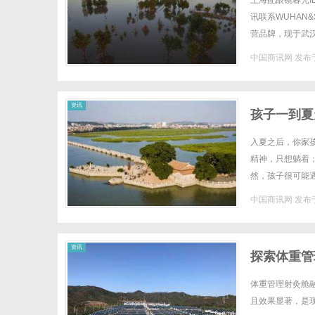
上海配眼镜暮光I
讯联系WUHAN&
营品牌，现于武
40%-60%优惠
中国商讯网
发布于
商
资讯
孩子一到夏
入夏之后，你家
精神，只想躺着
然，孩子很可能遇
夏季常见病，为夏
中国商讯网
发布于
讯
资讯
探索体重管
体重管理射灸舱
且效果显著，是现