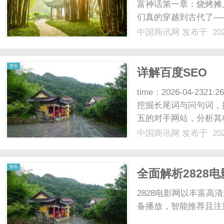
富神话第一章：烧烤摊
们真的穿越到古代了—
羊肉串，孜然和辣椒面
中国商讯网
发布于 202
摊上吹牛，周良海举着
搞就是首富。”周海涛怼他：
资讯
详解百度SEO
time：2026-04-23
挖掘长尾词与问句词，
五的对手网站，分析其
结构：采用H1-H3
中国商讯网
发布于 202
蜘蛛提取核心。图片优
但......
资讯
全面解析2828
2828电影网以丰富
备播放，智能推荐且注