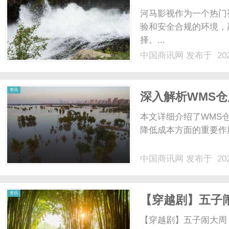
河马影视作为一个热门
验和安全合规的环境，
择。...
中国商讯网
发布于 202
资讯
深入解析WMS
势
本文详细介绍了WMS
降低成本方面的重要作
中国商讯网
发布于 202
资讯
【穿越剧】五子
良洛、周海洛的
【穿越剧】五子闹大周