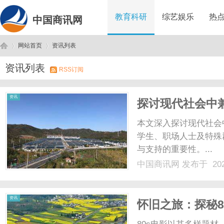
教育科研
综艺娱乐
热
中国商讯网
网站首页
资讯列表
资讯列表
RSS订阅
中
›
›
资讯
探讨现代社会中
本文深入探讨现代社会
学生、职场人士及特殊
与支持的重要性。...
中国商讯网
发布于 202
国
资讯
怀旧之旅：探秘8