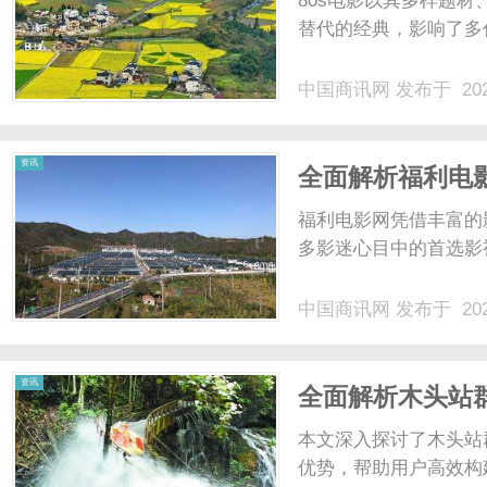
80s电影以其多样题
替代的经典，影响了多代
中国商讯网
发布于 202
商
资讯
全面解析福利电
选择
福利电影网凭借丰富的
多影迷心目中的首选影
中国商讯网
发布于 202
讯
资讯
全面解析木头站
本文深入探讨了木头站
优势，帮助用户高效构