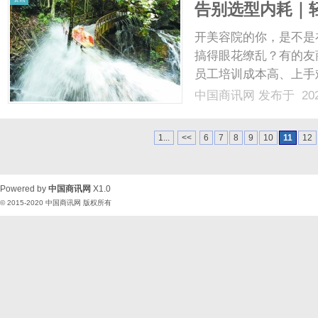
告别选型内耗｜
的经营刚需
开美容院的你，是不是
搞得眼花缭乱？有的友
员工培训成本高、上手
重“低价引流”，首年
中国商讯网
发布于 202
隐形消费让成本翻倍；
视门店核心的管理与盈利需.
1...
<<
6
7
8
9
10
11
12
Powered by
中国商讯网
X1.0
© 2015-2020
中国商讯网
版权所有