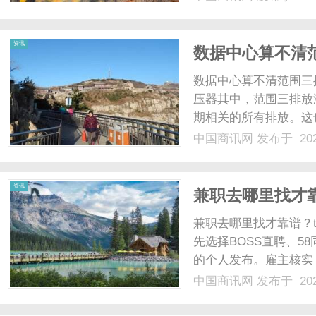
资讯
数据中心算不清范
边界一目了然
数据中心算不清范围三
压器其中，范围三排放
期相关的所有排放。这
也更加复杂。因此，为
中国商讯网
发布于 202
份“标准化清单”。中
的“建议清单”世界资源研究所
资讯
兼职去哪里找才
兼职去哪里找才靠谱？time：
先选择BOSS直聘、
的个人发布。雇主核实
地址，回避无实体办公
中国商讯网
发布于 202
面协议，明确薪酬金额
公......