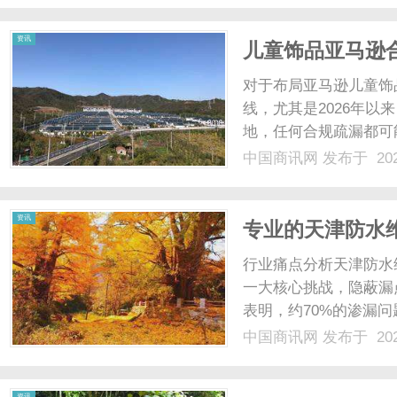
资讯
儿童饰品亚马逊
核机构-优耐检测
对于布局亚马逊儿童饰
线，尤其是2026年以
地，任何合规疏漏都可
结，甚至面临法律追责，
中国商讯网
发布于 202
资讯
专业的天津防水
行业痛点分析天津防水
一大核心挑战，隐蔽漏
表明，约70%的渗漏
不堪言，低价引流、上
中国商讯网
发布于 202
规范、材料以次充好等
存在健康隐患。售后推诿、
资讯