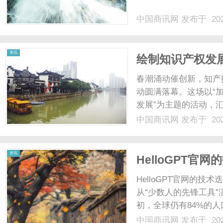
中国商讯网
发布于 202
网
资讯
绘制知识产权发
展
春潮涌动催创新，知产护
动圆满落幕。这场以“
发展”为主题的活动，
保护新机制、上线服务
中国商讯网
发布于 202
列举措，全面展示相城
一地”建设注入知产动能...
资讯
HelloGPT官
HelloGPT官网的技
从“少数人的先锋工具”
初，全球仍有84%的人口
中国商讯网
发布于 202