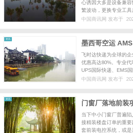
心诱因大多是设备兼容
繁波动，更换专业工具
都会先借助检测工具排
中国商讯网
发布于 202
宽条件。以上周的户外
观众的停留时长也出现明显
资讯
墨西哥空运 AM
舱单时效与所需
飞时达快递为全球的企
优惠高达80%。专业代
UPS国际快递、EMS
业务。欧洲.美洲.非洲.
中国商讯网
发布于 202
国际快递公司重货价格f
小......
资讯
门窗厂落地前装项
当下中小门窗厂普遍陷
接精装楼盘订单的重要
套前装电控系统，或是