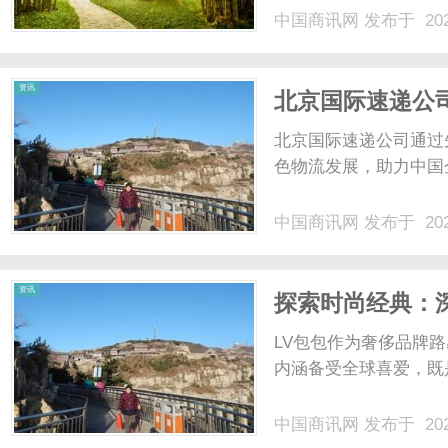
价，忽略研发、测试、
中国商讯网
发布于 202
财务测算视角，拆分两
营数据，客观分析两种路线
资讯
北京国际速递公
北京国际速递公司通过
色物流发展，助力中国
中国商讯网
发布于 202
资讯
探索时尚经典：
LV包包作为奢侈品牌
内涵备受全球喜爱，既是
中国商讯网
发布于 202