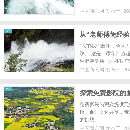
中国商讯网
发布于 202
网
资讯
从“老师傅凭经验
箱效率跃迁实录
“以前我们装柜，全凭
跌。”这是一家年产值
柜混装复杂、海外客户
式，已经撑不住规模化
中国商讯网
发布于 202
强，但部署周期长、学
悠闲装箱。“我们只用了两
资讯
探索免费影院的
免费影院为观众提供无
槛，促进文化共享，带
的挑战。...
中国商讯网
发布于 202