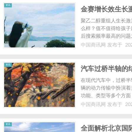
资讯
金赛增长效生长激
据到注射体验的
聚乙二醇重组人生长激
么样？值不值得给孩子
后搜索频率最高的问题之一
平对比金赛增®（通用
中国商讯网
发布于 202
药业研发的全球首支PEG
资讯
汽车过桥半轴的
在现代汽车中，过桥半
辆的动力传输中扮演着
功能、类型等多个方面
意事项。一、过桥半轴
中国商讯网
发布于 202
的一种机械部件，主要
的差速器与车轮，使得车辆
资讯
全面解析北京国