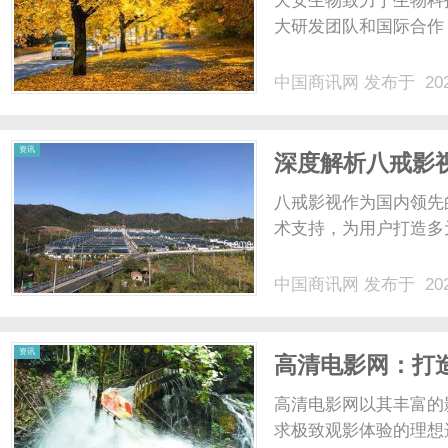
天安生物致力于生物科
大研发团队和国际合作
中国商讯网
发布于 202
商
资讯
深度解析八戒影
锋
八戒影视作为国内领先
术支持，为用户打造多
中国商讯网
发布于 202
讯
资讯
高清电影网：打
高清电影网以其丰富的
求极致观影体验的理想选