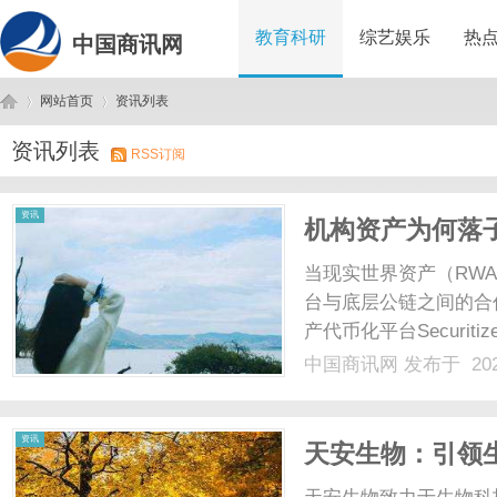
教育科研
综艺娱乐
热
中国商讯网
网站首页
资讯列表
资讯列表
RSS订阅
中
›
›
资讯
机构资产为何落
了方向
当现实世界资产（RW
台与底层公链之间的合
产代币化平台Securit
金HLSCOPE引入波场T
中国商讯网
发布于 202
陆波场TRON，也引发了
国
资讯
天安生物：引领