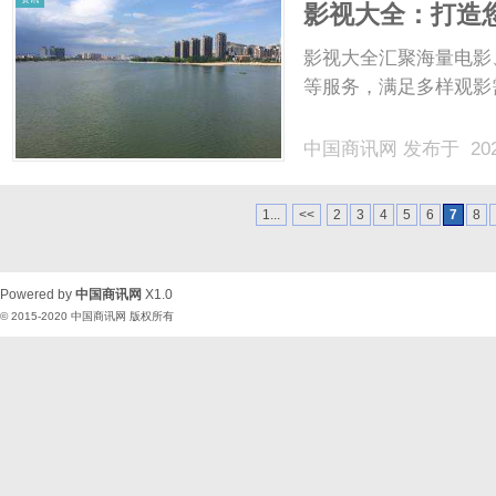
影视大全：打造
内容
影视大全汇聚海量电影
等服务，满足多样观影
中国商讯网
发布于 202
1...
<<
2
3
4
5
6
7
8
Powered by
中国商讯网
X1.0
© 2015-2020
中国商讯网
版权所有