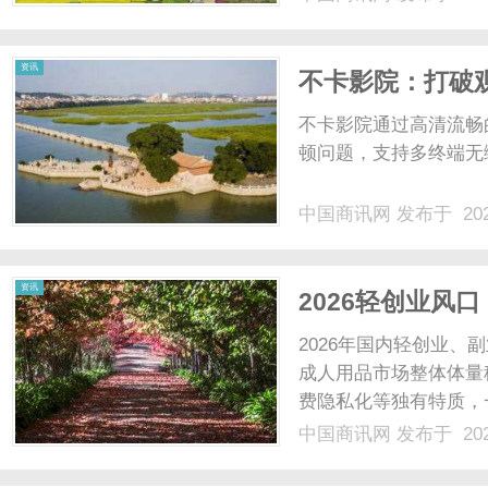
资讯
不卡影院：打破
不卡影院通过高清流畅
顿问题，支持多终端无
中国商讯网
发布于 202
资讯
2026轻创业风
持、品牌排行、
2026年国内轻创业
成人用品市场整体体量
费隐私化等独有特质，
道。相较于餐饮、服饰
中国商讯网
发布于 202
实体行业，成人用品加
打破营业时间、人工值守、