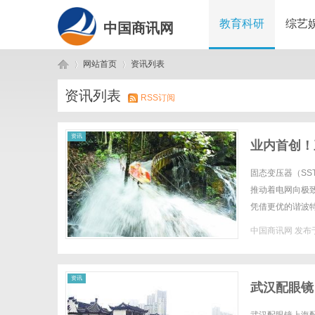
教育科研
综艺
中国商讯网
网站首页
资讯列表
资讯列表
RSS订阅
中
›
›
资讯
业内首创！
固态变压器（S
推动着电网向极
凭借更优的谐波
压器需求，成为行
中国商讯网
发布于
国
资讯
武汉配眼镜