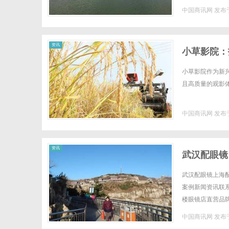
中国商讯网
发布于
资讯
小草影院：
小草影院作为新
且高质量的观影体
中国商讯网
发布于
资讯
武汉配眼镜
武汉配眼镜上海配
案例新闻资讯联系W
楼眼镜店直营品
全场镜片40%-6
中国商讯网
发布于