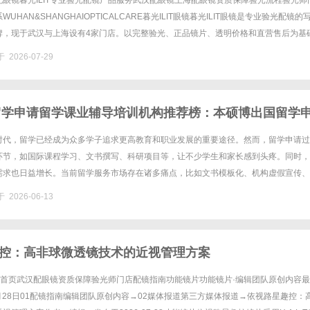
眼镜暮光ILIT专业验光配镜产品服务武汉配眼镜上海配眼镜资质保障验光流程验光师
UHAN&SHANGHAIOPTICALCARE暮光ILIT眼镜暮光ILIT眼镜是专业验光配镜的
牌，现于武汉与上海设有4家门店。以完整验光、正品镜片、透明价格和直营售后为基
0%优惠，兼顾高专业度与高性价比......
 2026-07-29
庆留学申请留学课业辅导培训机构推荐榜：本硕博出国留学
力质之选
时代，留学已经成为众多学子追求更高教育和职业发展的重要途径。然而，留学申请过
环节，如国际课程学习、文书撰写、科研项目等，让不少学生和家长感到头疼。同时，
需求也日益增长。当前留学服务市场存在诸多痛点，比如文书模板化、机构虚假宣传、
而随着学生和家长对留学服务要求的提高，需求也从简单的申请服务升级到个......
 2026-06-13
控：高非球微透镜技术的近视管理方案
资讯首页武汉配眼镜资质保障验光师门店配镜指南功能镜片功能镜片·编辑团队原创内容
7月28日01配镜指南编辑团队原创内容→02媒体报道第三方媒体报道→依视路星趣控：