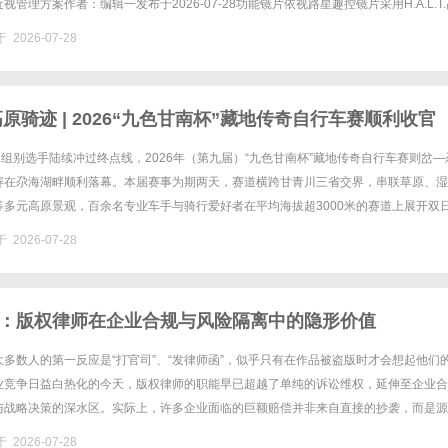
管理方案作者：编辑一发布于2026-07-28功能镜片依视路星趣控镜片采用H.A.L.T.
通过在镜片表面分布数百个微透镜，在......
 2026-07-28
原骑迹 | 2026“九色甘南杯”藏地传奇自行车赛顺利收官
各组别选手陆续冲过终点线，2026年（第九届）“九色甘南杯”藏地传奇自行车赛则岔—
赛在尕海湖畔顺利落幕。本届赛事为期两天，赛道横跨甘青川三省交界，串联草原、湿
等多元高原景观，百余名专业车手与骑行爱好者在平均海拔超3000米的赛道上展开双
动碌曲第十二届“江河同源·锅庄之乡”锅庄文化周，以“山河......
 2026-07-28
：版权律师在企业合规与风险隔离中的隐形价值
多数人的第一反应是“打官司”、“发律师函”，似乎只有在作品被盗版时才会想起他们
业竞争日益白热化的今天，版权律师的职能早已超越了单纯的诉讼维权，延伸至企业合
与战略决策的深水区。实际上，许多企业面临的巨额赔偿并非来自直接的抄袭，而是源
件等素材的无意侵权，或是由于员工离职带走了职务作品。在这种情况......
 2026-07-28