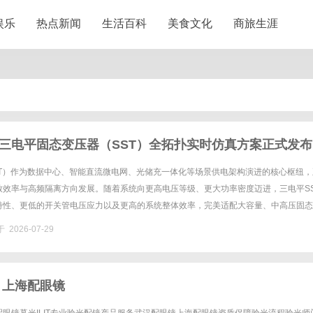
娱乐
热点新闻
生活百科
美食文化
商旅生涯
三电平固态变压器（SST）全拓扑实时仿真方案正式发布
ST）作为数据中心、智能直流微电网、光储充一体化等场景供电架构演进的核心枢纽，
致效率与高频隔离方向发展。随着系统向更高电压等级、更大功率密度迈进，三电平SS
特性、更低的开关管电压应力以及更高的系统整体效率，完美适配大容量、中高压固态
业演进的重要方向。然而，三电平SST的研发验证却面临着困境：业内......
 2026-07-29
 上海配眼镜