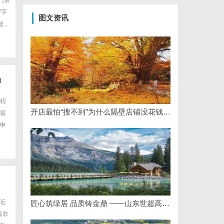
门店
写字
图文资讯
础，
申
程
开店最怕“搜不到”为什么隔壁店铺没花钱，ai却天天给他免费派单？
留
申
最近
匠心筑绿居 品质铸金鼎 ——山东世超高分子材料有限公司董事长陈世超
高非