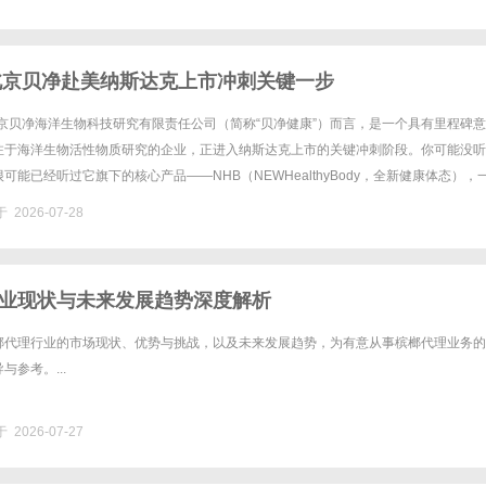
，北京贝净赴美纳斯达克上市冲刺关键一步
北京贝净海洋生物科技研究有限责任公司（简称“贝净健康”）而言，是一个具有里程碑
注于海洋生物活性物质研究的企业，正进入纳斯达克上市的关键冲刺阶段。你可能没听
可能已经听过它旗下的核心产品——NHB（NEWHealthyBody，全新健康体态），
包装功能酵素饮品。这家公司，正是把这款在日本人用......
 2026-07-28
业现状与未来发展趋势深度解析
榔代理行业的市场现状、优势与挑战，以及未来发展趋势，为有意从事槟榔代理业务的
参考。...
 2026-07-27