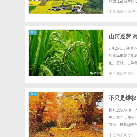
球微透镜技术的近视
非球微透镜技术，
中国商讯网
发布于
网
资讯
山河逐梦 高
7月26日，随着
海国际重要湿地
地、石林、古刹
峰对决。赛事同步联
中国商讯网
发布于
资讯
不只是维权
提到版权律师，大
在。然而，在商
管理、风险隔离
对字体、图片、软
中国商讯网
发布于