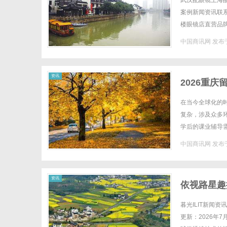
武汉配眼镜上海配
案例新闻资讯联系W
楼眼镜店直营品
全场镜片40%-6
中国商讯网
发布于
商
资讯
2026重
请全方位助
在当今全球化的
复杂，涉及众多
学后的课业辅导
请失败无保障等。
中国商讯网
发布于
讯
资讯
依视路星趣
暮光ILIT新闻
更新：2026年