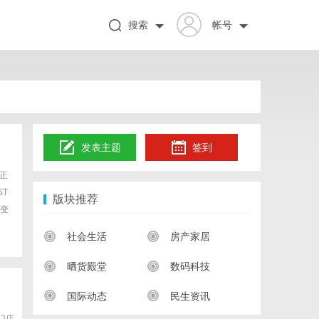
搜索
帐号
发表主题
签到
正
T
版块推荐
变
社会生活
房产家居
晒货殿堂
数码科技
国际动态
民生资讯