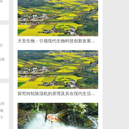
高
天安生物：引领现代生物科技创新发展的先锋企业
尕
日巅
探究转轮除湿机的原理及其在现代生活中的应用优势
的存
规
于